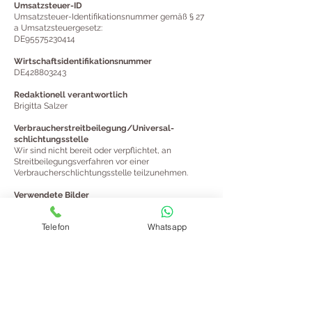
Umsatzsteuer-ID
Umsatzsteuer-Identifikationsnummer gemäß § 27
a Umsatzsteuergesetz:
DE95575230414
Wirtschafts­identifikations­nummer
DE428803243
Redaktionell verantwortlich
Brigitta Salzer
Verbraucher­streit­beilegung/Universal­
schlichtungs­stelle
Wir sind nicht bereit oder verpflichtet, an
Streitbeilegungsverfahren vor einer
Verbraucherschlichtungsstelle teilzunehmen.
Verwendete Bilder
Eigene Bilder & iStock
Telefon
Whatsapp
WhatsApp
Brigitta Salzer