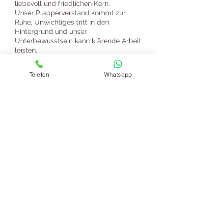
liebevoll und friedlichen Kern.
Unser Plapperverstand kommt zur
Ruhe, Unwichtiges tritt in den
Hintergrund und unser
Unterbewusstsein kann klärende Arbeit
leisten.
Wir begegnen uns neu und können
Telefon
Whatsapp
wieder anders auf uns und unser Leben
schauen,
mit gestärkten Herzen und einem
inneren Lächeln auf unseren Lippen.
Preis:
60 Minuten € 85.-
90 Minuten auf Anfrage
Anfahrt wird ab 20 KM Entfernung
mit € 0,75.- pro Kilometer
verrechnet.
Ausnahme bei Buchungen ab drei
Personen, hier wird kein